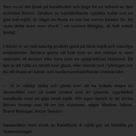
Men nu är det ljuset på kanelbullen och dags för en refresh av den
drömska likören. Smaken av kaneldoftande nybakta bullar och ett
glas kall mjölk, är något de flesta av oss har varma känslor för. Att
njuta detta även som dryck, i ett vackert likörglas, är helt enkelt
ljuvligt.
Likören är en helt naturlig produkt gjord på färsk mjölk och naturliga
smakämnen. Servera gärna väl kyld över en stor mängd is, som
alternativ till dessert eller bara som en uppgraderad fikastund. Ett
tips är att hälla en skvätt över glass, eller blanda ned i fyllningen om
du vill skapa en kanel- och kardemummadoftande cheesecake.
– Vi är väldigt stolta och glada över att ha lyckats skapa en
dessertlikör som så exakt smakar som en rykande, nygräddad
kanelbulle med ett glas iskall mjölk. Min egen favorit är att dricka
likören frostigt sval till en het espresso, säger Martina Talmet,
Brand Manager, Arcus Sweden.
Dessertlikör med smak av Kanelbulle & mjölk går att beställa på
Systembolaget.