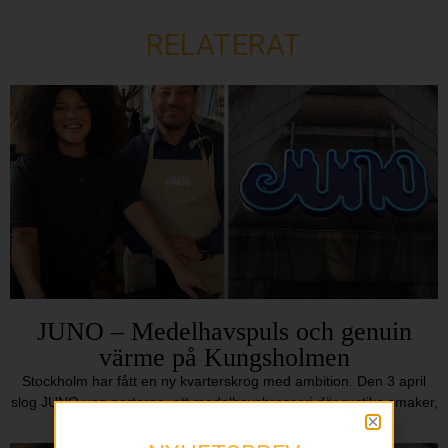
RELATERAT
JUNO – Medelhavspuls och genuin
värme på Kungsholmen
Stockholm har fått en ny kvarterskrog med ambition. Den 3 april
slog JUNO upp portarna, ett medelhavsbrasseri där rustika smaker,
varm stämning och ett levande