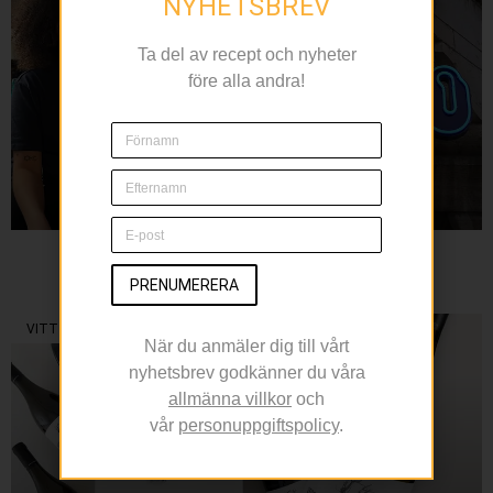
NYHETSBREV
Ta del av recept och nyheter
före alla andra!
JUNO
PRENUMERERA
– Medelhavspuls och genuin värme på Kungsholmen
VITT VIN
När du anmäler dig till vårt
nyhetsbrev godkänner du våra
allmänna villkor
och
vår
personuppgiftspolicy
.