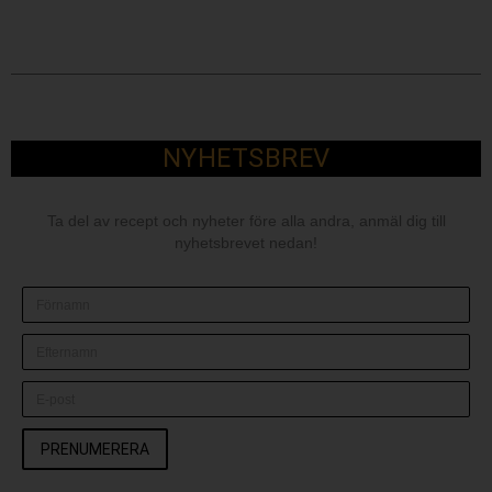
NYHETSBREV
Ta del av recept och nyheter före alla andra, anmäl dig till
nyhetsbrevet nedan!
PRENUMERERA