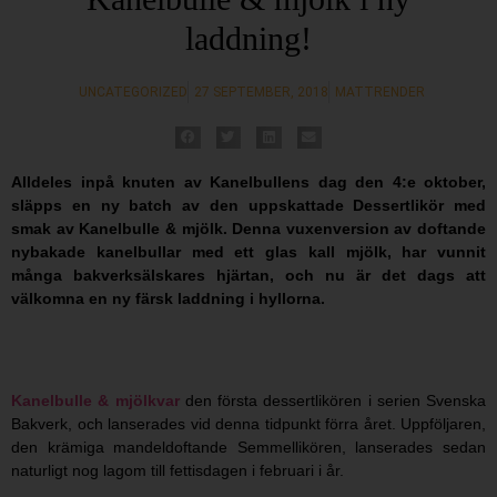
laddning!
UNCATEGORIZED
27 SEPTEMBER, 2018
MATTRENDER
Alldeles inpå knuten av Kanelbullens dag den 4:e oktober,
släpps en ny batch av den uppskattade Dessertlikör med
smak av Kanelbulle & mjölk. Denna vuxenversion av doftande
nybakade kanelbullar med ett glas kall mjölk, har vunnit
många bakverksälskares hjärtan, och nu är det dags att
välkomna en ny färsk laddning i hyllorna.
Kanelbulle & mjölkvar
den första dessertlikören i serien Svenska
Bakverk, och lanserades vid denna tidpunkt förra året. Uppföljaren,
den krämiga mandeldoftande Semmellikören, lanserades sedan
naturligt nog lagom till fettisdagen i februari i år.