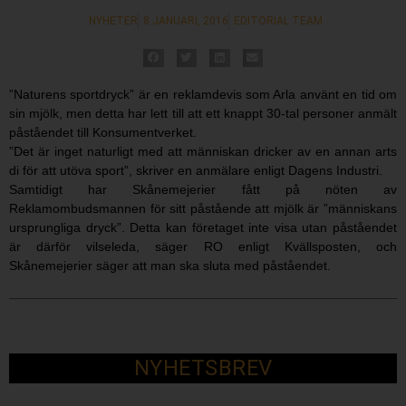
NYHETER
8 JANUARI, 2016
EDITORIAL TEAM
”Naturens sportdryck” är en reklamdevis som Arla använt en tid om
sin mjölk, men detta har lett till att ett knappt 30-tal personer anmält
påståendet till Konsumentverket.
”Det är inget naturligt med att människan dricker av en annan arts
di för att utöva sport”, skriver en anmälare enligt Dagens Industri.
Samtidigt har Skånemejerier fått på nöten av
Reklamombudsmannen för sitt påstående att mjölk är ”människans
ursprungliga dryck”. Detta kan företaget inte visa utan påståendet
är därför vilseleda, säger RO enligt Kvällsposten, och
Skånemejerier säger att man ska sluta med påståendet.
NYHETSBREV