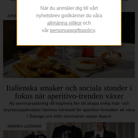
efterfrågade resmål inför sommaren 2026. Färsk
När du anmäler dig till vårt
nyhetsbrev godkänner du våra
APERITIVO
allmänna villkor
och
vår
personuppgiftspolicy
.
Italienska smaker och sociala stunder i
fokus när aperitivo-trenden växer
Ny sommarsatsning vill inspirera fler att skapa enkla mat- och
dryckesupplevelser hemma Intresset för aperitivo fortsätter att växa
i Sverige och inför sommaren satsar Aperol
AMANDA LILIEMARK