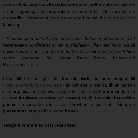
vända på de negativa klimateffekterna som jordbruk skapar, genom
att återuppbygga den organiska massan i jorden. Det görs genom
en fossilfri verksamhet med en varierad växtföljd och ett varierat
landskap.
– Vi måste hitta sätt att leva som är mer i balans med planeten. Det
regenerativa jordbruket är en nyckelfaktor. Men det finns också
mycket annat som vi måste bli bättre på att återanvända och hitta
slutna kretslopp för
, säger Karin Bodin, koncern-vd
Polarbrödsgruppen.
Fram till 20 maj går det bra att skicka in nomineringar till
utstickare@polarbrod.se
, och i år kommer priset gå till en person
eller organisation som visar vägen för hur en hållbar framtid kan se
ut, som inspirerar personer och företag att bli långsiktigt bärkraftiga
genom resurseffektivitet och förnybar cirkularitet. Vinnaren
presenteras någon gång under hösten.
Tidigare vinnare av Utstickarpriset: