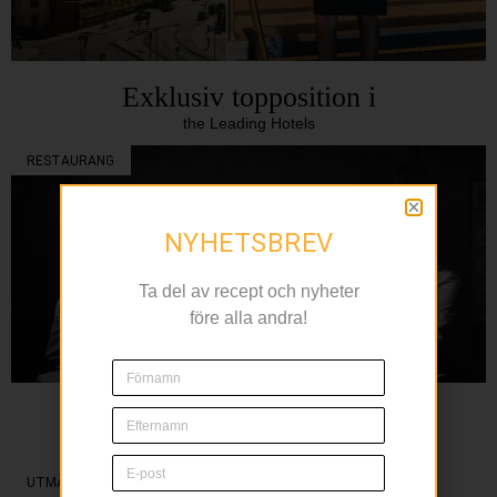
Exklusiv topposition i
the Leading Hotels
RESTAURANG
NYHETSBREV
Ta del av recept och nyheter
före alla andra!
L’Avventura bjuder in
till temamånader
UTMÄRKELSER