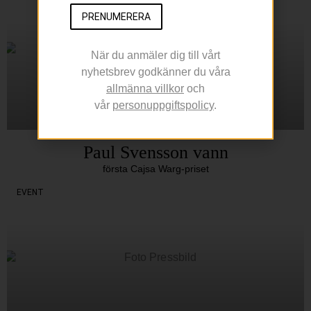
PRENUMERERA
När du anmäler dig till vårt
nyhetsbrev godkänner du våra
allmänna villkor
och
vår
personuppgiftspolicy
.
Paul Svensson vann
första Cajsa Warg-priset
EVENT