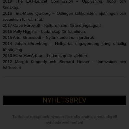
2019 The EAT-Lancet Commission – Upplysning, hopp och
kunskap.
2018 Tina-Marie Qwiberg – Odlingen kokkonsten, njutningen och
respekten för vår mat.
2017 Cape Farewell – Kulturen som förändringsagent.
2016 Polly Higgins – Ledarskap för framtiden.
2015 Artur Granstedt – Nytänkande inom jordbruk.
2014 Johan Ehrenberg – Helhjärtat engagemang kring uthållig
försörjning.
2013 Ellen MacArthur – Ledarskap för världen.
2012 Margrit Kennedy och Bernard Lietaer – Innovation och
hållbarhet.
NYHETSBREV
Ta del av recept och nyheter före alla andra, anmäl dig till
nyhetsbrevet nedan!