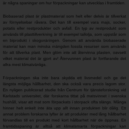
är några spaningar om hur förpackningar kan utvecklas i framtiden.
Biobaserad plast är plastmaterial som helt eller delvis är tillverkat
av förnyelsebar råvara. Det kan till exempel vara majs, socker,
potatis eller restprodukter och avfall. En typ av restprodukt som
används till plasttillverkning är till exempel tallolja, som uppstår som
en biprodukt i skogsnäringen. Genom att använda biobaserade
material kan man minska mängden fossila resurser som används
för att tillverka plast. Men glöm inte att återvinna plasten, oavsett
vilket material det är gjort av! Återvunnen plast är fortfarande det
allra mest klimatvänliga.
Förpackningen ska inte bara skydda ett livsmedel och ge det
längsta möjliga hållbarhet, den ska också vara precis lagom stor.
En nyligen publicerad studie från Centrum för tjänsteforskning vid
Karlstads universitet, där forskarna tittat på matsvinnet i svenska
hushåll, visar att mat som förpackats i storpack ofta slängs. Många
hinner helt enkelt inte äta upp allt innan produkten blir dålig. Ett
annat problem forskarna lyfter är att produkter med lång hållbarhet
förvandlas till en produkt med kort hållbarhet när de öppnas. En
framtidsspaning är alltså att klimatsmarta förpackningar kan