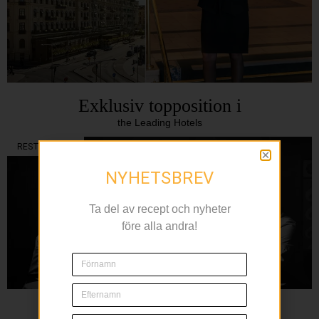
Exklusiv topposition i
the Leading Hotels
RESTAURANG
NYHETSBREV
Ta del av recept och nyheter
före alla andra!
L’Avventura bjuder in