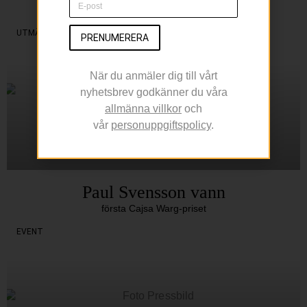
till temamånader
UTMÄRKELSER
PRENUMERERA
När du anmäler dig till vårt
nyhetsbrev godkänner du våra
allmänna villkor
och
vår
personuppgiftspolicy
.
Paul Svensson vann
första Cajsa Warg-priset
EVENT