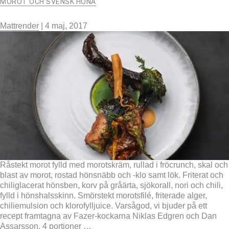
MOROT OCH SVENSK HÖNA
Mattrender
|
4 maj, 2017
Råstekt morot fylld med morotskräm, rullad i fröcrunch, skal och
blast av morot, rostad hönsnäbb och -klo samt lök. Friterat och
chiliglacerat hönsben, korv på gråärta, sjökorall, nori och chili,
fylld i hönshalsskinn. Smörstekt morotsfilé, friterade alger,
chiliemulsion och klorofylljuice. Varsågod, vi bjuder på ett
recept framtagna av Fazer-kockarna Niklas Edgren och Dan
Assarsson. 4 portioner
…