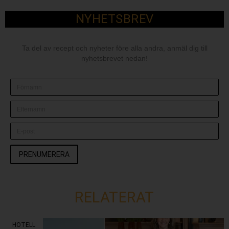
NYHETSBREV
Ta del av recept och nyheter före alla andra, anmäl dig till
nyhetsbrevet nedan!
PRENUMERERA
RELATERAT
HOTELL