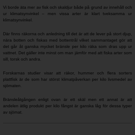
Vi borde äta mer av fisk och skaldjur både på grund av innehåll och
ur klimatsynvinkel – men vissa arter är klart tveksamma ur
klimatsynvinkel.
Där finns räkorna och anledning till det är att de lever på stort djup,
nära botten och fiskas med bottentrål vilket sammantaget gör att
det går åt ganska mycket bränsle per kilo räka som dras upp ur
vattnet. Det gäller inte minst om man jämför med att fiska arter som
sill, torsk och andra.
Forskarnas studier visar att räkor, hummer och flera sorters
plattfisk är de som har störst klimatpåverkan per kilo livsmedel av
sjömaten.
Bränsleåtgången enligt ovan är ett skäl men ett annat är att
andelen ätlig produkt per kilo fångst är ganska låg för dessa typer
av sjömat.