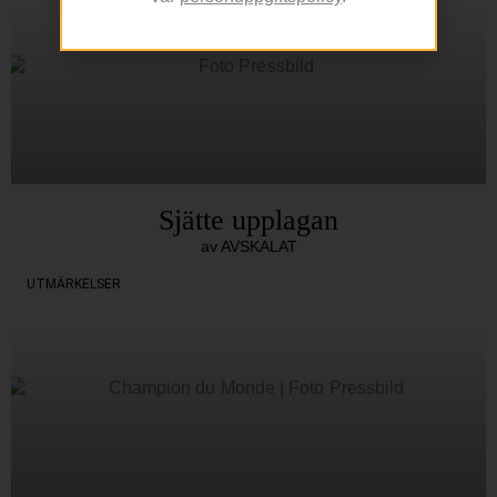
Sjätte upplagan
av AVSKALAT
UTMÄRKELSER