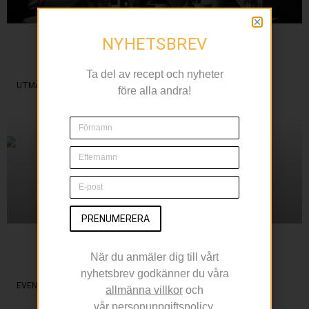
NYHETSBREV
L’Avventura bjuder in
till temamånader
Ta del av recept och nyheter
UTMÄRKELSER
före alla andra!
PRENUMERERA
Paul Svensson vann
När du anmäler dig till vårt
första Cajsa Warg-priset
nyhetsbrev godkänner du våra
EVENT
allmänna villkor
och
vår
personuppgiftspolicy
.