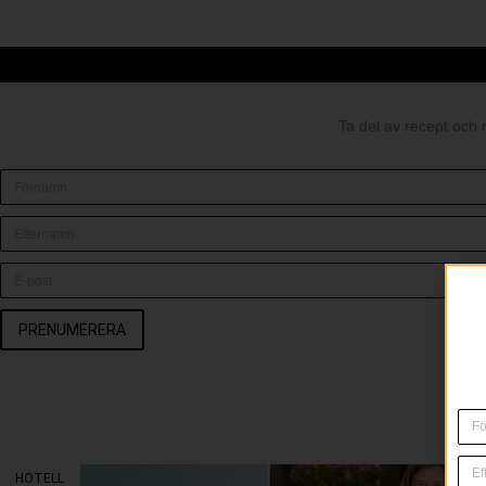
Ta del av recept och 
PRENUMERERA
HOTELL