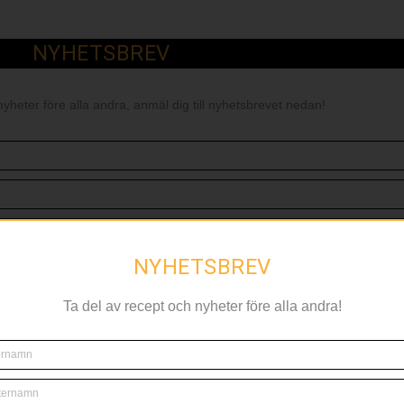
NYHETSBREV
nyheter före alla andra, anmäl dig till nyhetsbrevet nedan!
NYHETSBREV
Ta del av recept och nyheter före alla andra!
RELATERAT
RESTAURANG