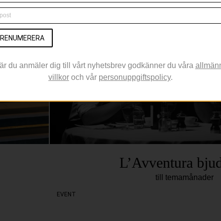
RENUMERERA
är du anmäler dig till vårt nyhetsbrev godkänner du våra
allmän
villkor
och vår
personuppgiftspolicy
.
L’Avventura bjud
till temamånader
EVENT