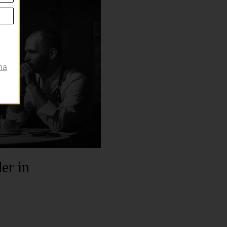
na
er in