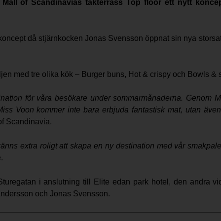
Mall of Scandinavias takterrass Top floor ett nytt kon
ytt koncept då stjärnkocken Jonas Svensson öppnat sin nya stors
jen med tre olika kök – Burger buns, Hot & crispy och Bowls & 
stination för våra besökare under sommarmånaderna. Genom M
a. Miss Voon kommer inte bara erbjuda fantastisk mat, utan äv
of Scandinavia.
änns extra roligt att skapa en ny destination med vår smakpalet
.
uregatan i anslutning till Elite edan park hotel, den andra vi
 Andersson och Jonas Svensson.