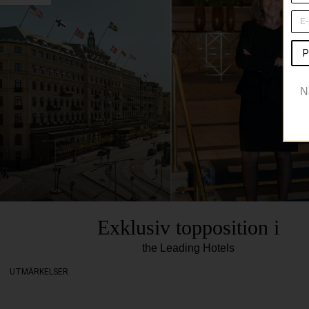
P
N
Exklusiv topposition i
the Leading Hotels
UTMÄRKELSER