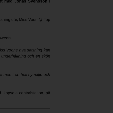
cept med Jonas Svensson i
atsning där, Miss Voon @ Top
sweets.
iss Voons nya satsning kan
en underhållning och en skön
t men i en helt ny miljö och
d Uppsala centralstation, på