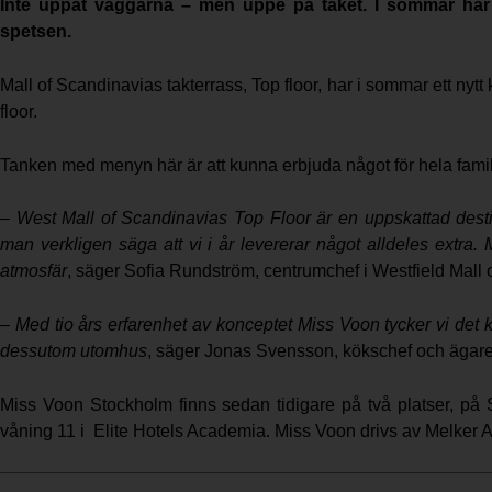
Inte uppåt väggarna – men uppe på taket. I sommar har 
spetsen.
Mall of Scandinavias takterrass, Top floor, har i sommar ett n
floor.
Tanken med menyn här är att kunna erbjuda något för hela famil
– West Mall of Scandinavias Top Floor är en uppskattad de
man verkligen säga att vi i år levererar något alldeles extr
atmosfär
, säger Sofia Rundström, centrumchef i Westfield Mall 
– Med tio års erfarenhet av konceptet Miss Voon tycker vi det k
dessutom utomhus
, säger Jonas Svensson, kökschef och ägare
Miss Voon Stockholm finns sedan tidigare på två platser, på St
våning 11 i Elite Hotels Academia. Miss Voon drivs av Melker