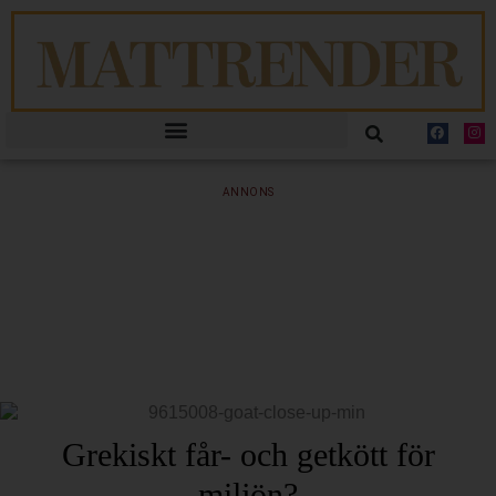
ANNONS
Grekiskt får- och getkött för
miljön?