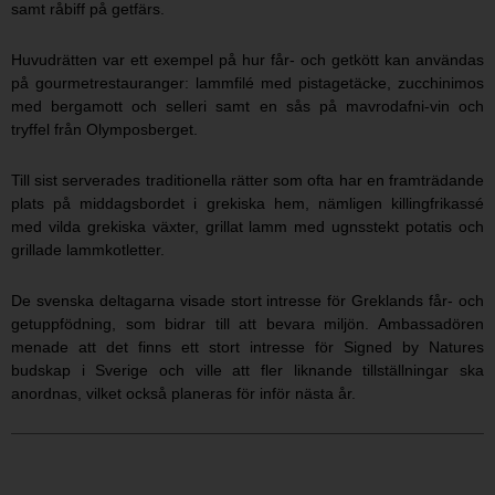
samt råbiff på getfärs.
Huvudrätten var ett exempel på hur får- och getkött kan användas
på gourmetrestauranger: lammfilé med pistagetäcke, zucchinimos
med bergamott och selleri samt en sås på mavrodafni-vin och
tryffel från Olymposberget.
Till sist serverades traditionella rätter som ofta har en framträdande
plats på middagsbordet i grekiska hem, nämligen killingfrikassé
med vilda grekiska växter, grillat lamm med ugnsstekt potatis och
grillade lammkotletter.
De svenska deltagarna visade stort intresse för Greklands får- och
getuppfödning, som bidrar till att bevara miljön. Ambassadören
menade att det finns ett stort intresse för Signed by Natures
budskap i Sverige och ville att fler liknande tillställningar ska
anordnas, vilket också planeras för inför nästa år.