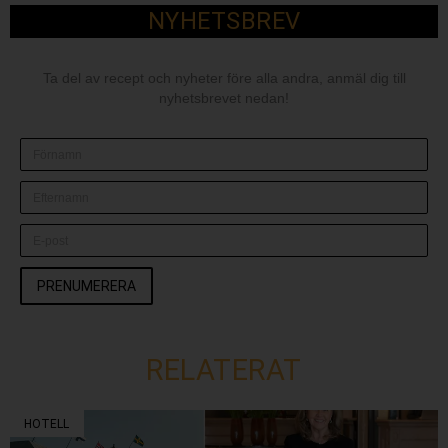
NYHETSBREV
Ta del av recept och nyheter före alla andra, anmäl dig till
nyhetsbrevet nedan!
PRENUMERERA
RELATERAT
HOTELL