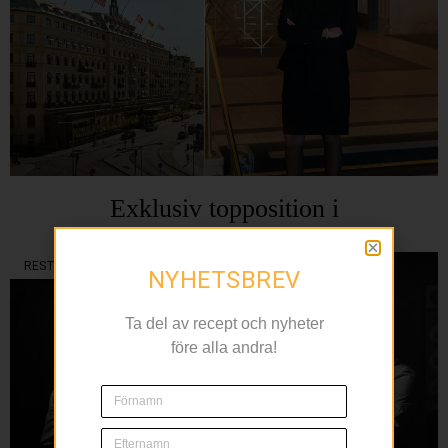
Exklusiv topposition i
the Leading Hotels
RESTAURANG
NYHETSBREV
Ta del av recept och nyheter
före alla andra!