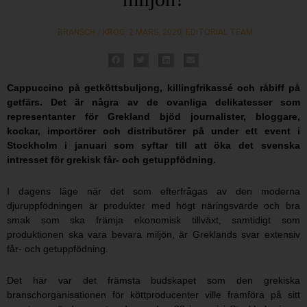
BRANSCH / KROG
2 MARS, 2020
EDITORIAL TEAM
Cappuccino på getköttsbuljong, killingfrikassé och råbiff på
getfärs. Det är några av de ovanliga delikatesser som
representanter för Grekland bjöd journalister, bloggare,
kockar, importörer och distributörer på under ett event i
Stockholm i januari som syftar till att öka det svenska
intresset för grekisk får- och getuppfödning.
I dagens läge när det som efterfrågas av den moderna
djuruppfödningen är produkter med högt näringsvärde och bra
smak som ska främja ekonomisk tillväxt, samtidigt som
produktionen ska vara bevara miljön, är Greklands svar extensiv
får- och getuppfödning.
Det här var det främsta budskapet som den grekiska
branschorganisationen för köttproducenter ville framföra på sitt