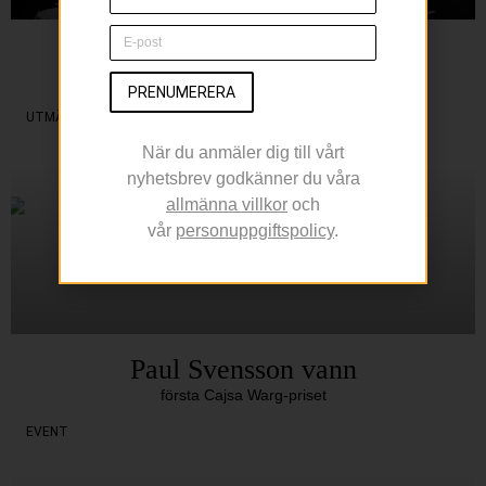
L’Avventura bjuder in
till temamånader
PRENUMERERA
UTMÄRKELSER
När du anmäler dig till vårt
nyhetsbrev godkänner du våra
allmänna villkor
och
vår
personuppgiftspolicy
.
Paul Svensson vann
första Cajsa Warg-priset
EVENT