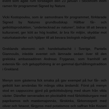
event som ägde rum torsdagen den 23 januari i Stockholm inom
ramen för programmet Signed by Nature.
Vicki Kostopoulou, som är samordnare för programmet, förklarade
Signed by Natures grundbudskap. Hållbar får- och
getköttsproduktion, ”undertecknad av naturen”, bidrar till att bevara
kulturarvet, ger kött av hög kvalitet, är bra för miljön, skyddar mot
naturkatastrofer och hjälper till att bevara biologisk mångfald.
Greklands ekonomi- och handelsattaché i Sverige, Pantelis
Giannoulis, inledde eventet och lämnade sedan över till den
grekiska ambassadören Andreas Fryganas, som framhöll att
extensiv får- och getuppfödning är en gammal djurhållningstradition
i Grekland.
Menyn som gästerna fick smaka på gav exempel på hur får- och
getkött kan användas för många olika ändamål. Först på menyn
stod en cappuccino gjord på getköttsbuljong med skum från vilda
växter. Därefter serverades en plocktallrik med fårköttsburgare med
paprikamos och mastixmajonnäs, fårskinka, fårkorvsspett med
oliver och fetaost, fårgyros med potatismos och saffran från Kozani