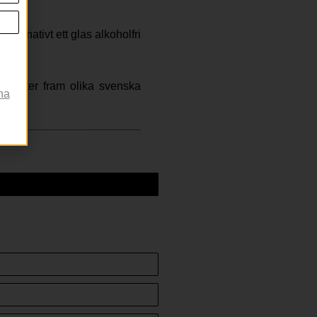
ternativt ett glas alkoholfri
m lyfter fram olika svenska
na