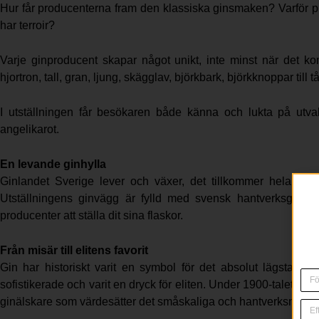
Hur får producenterna fram den klassiska ginsmaken? Varför p
har terroir?
Varje ginproducent skapar något unikt, inte minst när det komm
hjortron, tall, gran, ljung, skägglav, björkbark, björkknoppar till
I utställningen får besökaren både känna och lukta på utval
angelikarot.
En levande ginhylla
Ginlandet Sverige lever och växer, det tillkommer hela tid
Utställningens ginvägg är fylld med svensk hantverksgin o
producenter att ställa dit sina flaskor.
Från misär till elitens favorit
Gin har historiskt varit en symbol för det absolut lägsta h
sofistikerade och varit en dryck för eliten. Under 1900-talets 
ginälskare som värdesätter det småskaliga och hantverksmässig