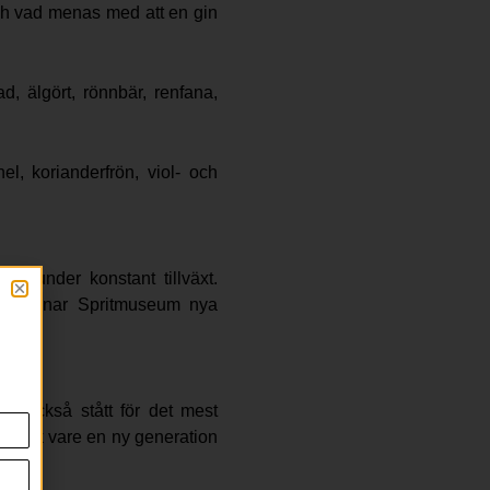
ch vad menas med att en gin
d, älgört, rönnbär, renfana,
l, korianderfrön, viol- och
är under konstant tillväxt.
 välkomnar Spritmuseum nya
ar också stått för det mest
en tack vare en ny generation