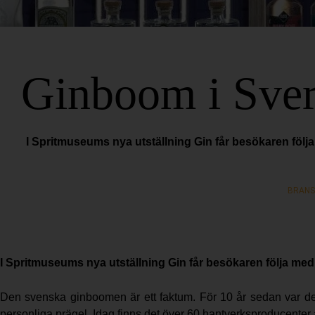
Ginboom i Sver
I Spritmuseums nya utställning Gin får besökaren föl
BRANS
I Spritmuseums nya utställning Gin får besökaren följa me
Den svenska ginboomen är ett faktum. För 10 år sedan var det e
personliga prägel. Idag finns det över 60 hantverksproducenter 