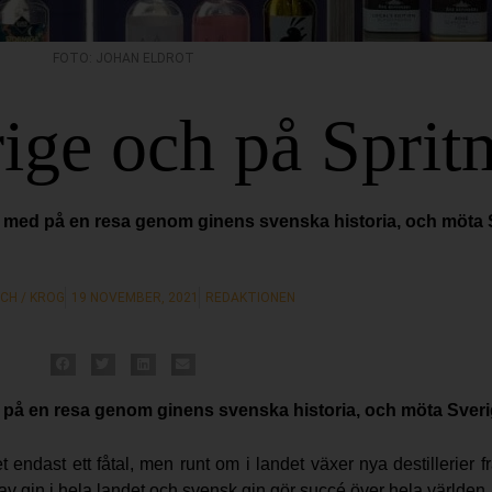
FOTO: JOHAN ELDROT
ige och på Spri
ja med på en resa genom ginens svenska historia, och möta 
CH / KROG
19 NOVEMBER, 2021
REDAKTIONEN
d på en resa genom ginens svenska historia, och möta Sver
ndast ett fåtal, men runt om i landet växer nya destillerier f
av gin i hela landet och svensk gin gör succé över hela världen.