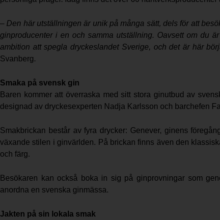
– Den här utställningen är unik på många sätt, dels för att bes
ginproducenter i en och samma utställning. Oavsett om du är 
ambition att spegla dryckeslandet Sverige, och det är här bör
Svanberg.
Smaka på svensk gin
Baren kommer att överraska med sitt stora ginutbud av svensk
designad av dryckesexperten Nadja Karlsson och barchefen Fa
Smakbrickan består av fyra drycker: Genever, ginens föregån
växande stilen i ginvärlden. På brickan finns även den klassis
och färg.
Besökaren kan också boka in sig på ginprovningar som gen
anordna en svenska ginmässa.
Jakten på sin lokala smak