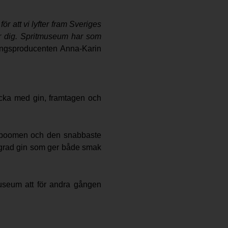
r att vi lyfter fram Sveriges
ör dig. Spritmuseum har som
ningsproducenten Anna-Karin
icka med gin, framtagen och
sa boomen och den snabbaste
lagrad gin som ger både smak
useum att för andra gången