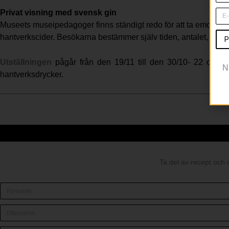
Privat visning med svensk gin
Museets museipedagoger finns ständigt redo för att ta emot privat
hantverkscider. Besökarna bestämmer själv tiden, antalet, och 
P
Utställningen
pågår från den 19/11 till den 30/10- 22 och är
N
hantverksdrycker.
Ta del av recept och 