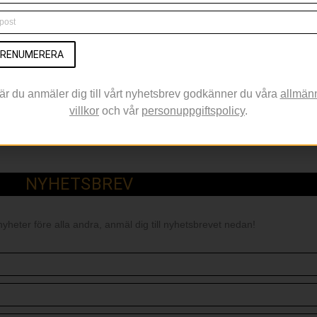
a visningar. Med på visningen får hen en svensk gin och tonic, al
bokar enkelt genom att maila till info@spritmuseum.se
RENUMERERA
 den tredje utställningen i Spritmuseums utställningsserie so
är du anmäler dig till vårt nyhetsbrev godkänner du våra
allmän
villkor
och vår
personuppgiftspolicy
.
NYHETSBREV
nyheter före alla andra, anmäl dig till nyhetsbrevet nedan!