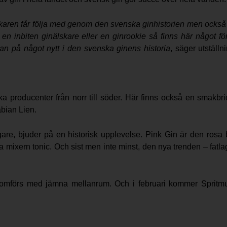
ökaren får följa med genom den svenska ginhistorien men också fö
en inbiten ginälskare eller en ginrookie så finns här något f
jan på något nytt i den svenska ginens historia
, säger utställ
a producenter från norr till söder. Här finns också en smakbr
bian Lien.
gare, bjuder på en historisk upplevelse. Pink Gin är den ro
ka mixern tonic. Och sist men inte minst, den nya trenden – fat
omförs med jämna mellanrum. Och i februari kommer Spritm