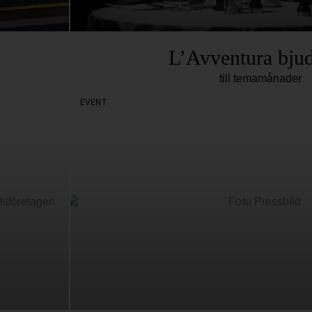
L’Avventura bjud
till temamånader
EVENT