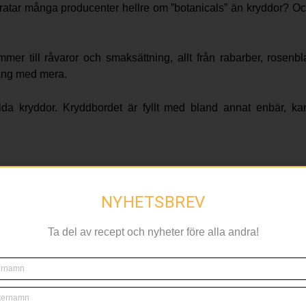
ratar många producenter hellre om ”botanicals” än kryddor? O
er till råvaror och smaksättning, allt från rabarber, rosenbla
 tång med mera.
da kryddor. Kryddbordet är fyllt med bland annat enbär, kane
en nya producenter och Systembolagets lista med svensk gin 
ch visar på det breda utbudet. Under utställningsperioden
NYHETSBREV
Ta del av recept och nyheter före alla andra!
os människan och förknippats med fattigdom och misär. Men h
sista decennier förpassades gin in i barskåpets mörkaste hörn, m
a är nu gin mer aktuellt än någonsin.