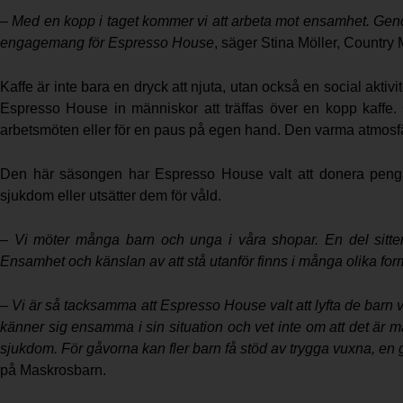
– Med en kopp i taget kommer vi att arbeta mot ensamhet. Genom 
engagemang för Espresso House
, säger Stina Möller, Countr
Kaffe är inte bara en dryck att njuta, utan också en social ak
Espresso House in människor att träffas över en kopp kaffe. Co
arbetsmöten eller för en paus på egen hand. Den varma atmosfäre
Den här säsongen har Espresso House valt att donera pengar t
sjukdom eller utsätter dem för våld.
– Vi möter många barn och unga i våra shopar. En del sitte
Ensamhet och känslan av att stå utanför finns i många olika for
– Vi är så tacksamma att Espresso House valt att lyfta de barn 
känner sig ensamma i sin situation och vet inte om att det är
sjukdom. För gåvorna kan fler barn få stöd av trygga vuxna, en
på Maskrosbarn.