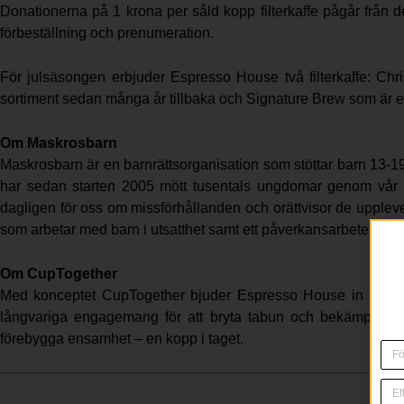
Donationerna på 1 krona per såld kopp filterkaffe pågår från de
förbeställning och prenumeration.
För julsäsongen erbjuder Espresso House två filterkaffe: C
sortiment sedan många år tillbaka och Signature Brew som är 
Om Maskrosbarn
Maskrosbarn är en barnrättsorganisation som stöttar barn 13-19 
har sedan starten 2005 mött tusentals ungdomar genom vår 
dagligen för oss om missförhållanden och orättvisor de uppleve
som arbetar med barn i utsatthet samt ett påverkansarbete för at
Om CupTogether
Med konceptet CupTogether bjuder Espresso House in männis
långvariga engagemang för att bryta tabun och bekämpa ensamh
förebygga ensamhet – en kopp i taget.