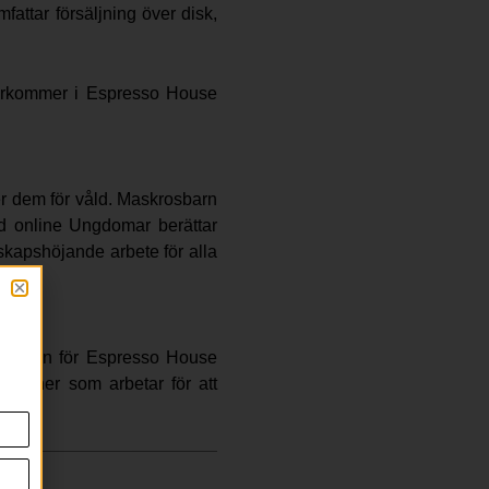
attar försäljning över disk,
terkommer i Espresso House
ter dem för våld. Maskrosbarn
d online Ungdomar berättar
skapshöjande arbete för alla
punkten för Espresso House
ationer som arbetar för att