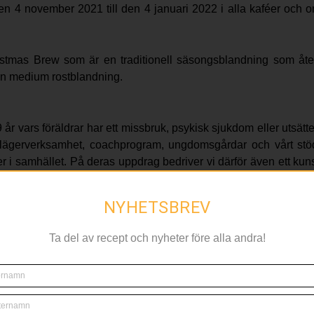
n 4 november 2021 till den 4 januari 2022 i alla kaféer och omf
hristmas Brew som är en traditionell säsongsblandning som å
en medium rostblandning.
år vars föräldrar har ett missbruk, psykisk sjukdom eller utsät
lägerverksamhet, coachprogram, ungdomsgårdar och vårt stö
r i samhället. På deras uppdrag bedriver vi därför även ett kun
t förbättra lagar, processer och system.
NYHETSBREV
kor att träffas över en kopp kaffe. CupTogether är utgångs
Ta del av recept och nyheter före alla andra!
et i samhället. I jul börjar vi samla in pengar till organis