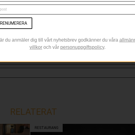
NYHETSBREV
RENUMERERA
nyheter före alla andra, anmäl dig till nyhetsbrevet nedan!
är du anmäler dig till vårt nyhetsbrev godkänner du våra
allmän
villkor
och vår
personuppgiftspolicy
.
RELATERAT
RESTAURANG