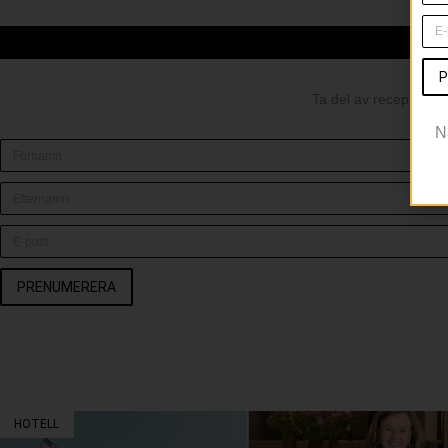
P
Ta del av recept och 
N
PRENUMERERA
HOTELL