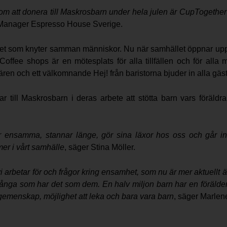
att donera till Maskrosbarn under hela julen är CupTogether sta
y Manager Espresso House Sverige.
tivitet som knyter samman människor. Nu när samhället öppnar up
ffee shops är en mötesplats för alla tillfällen och för alla m
n och ett välkomnande Hej! från baristorna bjuder in alla gäster
ill Maskrosbarn i deras arbete att stötta barn vars föräldrar
r ensamma, stannar länge, gör sina läxor hos oss och går i
mer i vårt samhälle
, säger Stina Möller.
vi arbetar för och frågor kring ensamhet, som nu är mer aktuellt
 många som har det som dem. En halv miljon barn har en förälde
 gemenskap, möjlighet att leka och bara vara barn
, säger Marlen