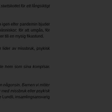
rtskottet för ett långsiktigt
p igen efter pandemin bjuder
änniskor: för att umgås, för
 till en mysig fikastund.
 lider av missbruk, psykisk
nte hem som sina kompisar.
 än någonsin. Barnen vi möter
r med missbruk eller psykisk
e Lundli, insamlingsansvarig