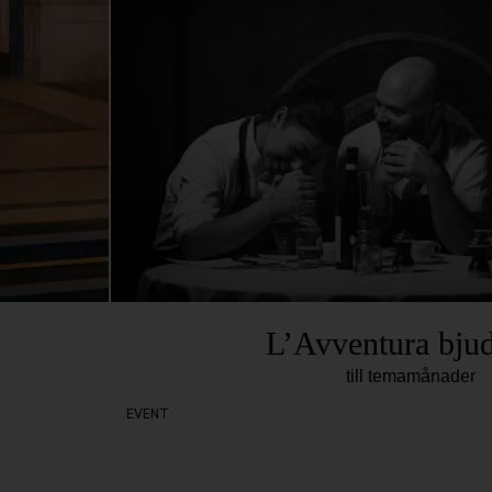
L’Avventura bjud
till temamånader
EVENT