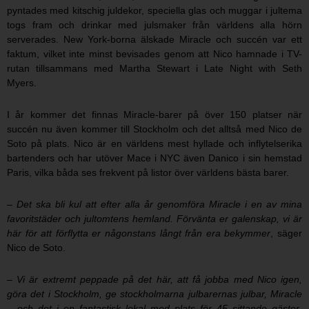
pyntades med kitschig juldekor, speciella glas och muggar i jultema
togs fram och drinkar med julsmaker från världens alla hörn
serverades. New York-borna älskade Miracle och succén var ett
faktum, vilket inte minst bevisades genom att Nico hamnade i TV-
rutan tillsammans med Martha Stewart i Late Night with Seth
Myers.
I år kommer det finnas Miracle-barer på över 150 platser när
succén nu även kommer till Stockholm och det alltså med Nico de
Soto på plats. Nico är en världens mest hyllade och inflytelserika
bartenders och har utöver Mace i NYC även Danico i sin hemstad
Paris, vilka båda ses frekvent på listor över världens bästa barer.
– Det ska bli kul att efter alla år genomföra Miracle i en av mina
favoritstäder och jultomtens hemland. Förvänta er galenskap, vi är
här för att förflytta er någonstans långt från era bekymmer
, säger
Nico de Soto.
– Vi är extremt peppade på det här, att få jobba med Nico igen,
göra det i Stockholm, ge stockholmarna julbarernas julbar, Miracle
– och det i en fantastisk lokal med plats för 45 sittande gäster
,