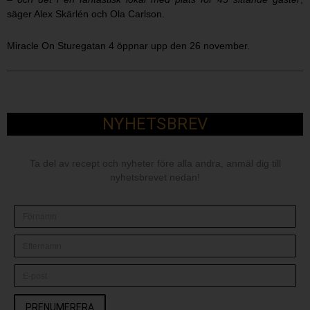
säger Alex Skärlén och Ola Carlson.
Miracle On Sturegatan 4 öppnar upp den 26 november.
NYHETSBREV
Ta del av recept och nyheter före alla andra, anmäl dig till
nyhetsbrevet nedan!
PRENUMERERA