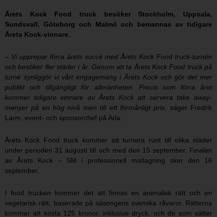
Årets Kock Food truck besöker Stockholm, Uppsala,
Sundsvall, Göteborg och Malmö och bemannas av tidigare
Årets Kock-vinnare.
–
Vi upprepar förra årets succé med Årets Kock Food truck-turnén
och besöker fler städer i år. Genom att ta Årets Kock Food truck på
turné synliggör vi vårt engagemang i Årets Kock och gör det mer
publikt och tillgängligt för allmänheten. Precis som förra året
kommer tidigare vinnare av Årets Kock att servera take away-
menyer på en hög nivå men till ett förmånligt pris
, säger Fredrik
Larm, event- och sponsorchef på Arla.
Årets Kock Food truck kommer att turnera runt till olika städer
under perioden 31 augusti till och med den 15 september. Finalen
av Årets Kock – SM i professionell matlagning sker den 16
september.
I food trucken kommer det att finnas en animalisk rätt och en
vegetarisk rätt, baserade på säsongens svenska råvaror. Rätterna
kommer att kosta 125 kronor, inklusive dryck, och de som sätter