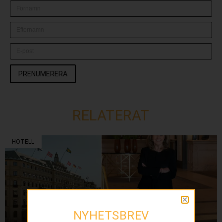
PRENUMERERA
RELATERAT
HOTELL
NYHETSBREV