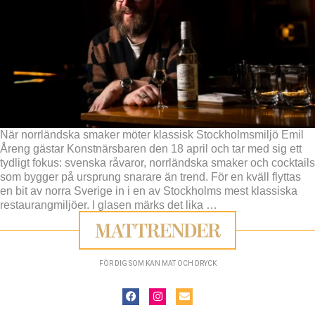
När norrländska smaker möter klassisk Stockholmsmiljö Emil
Åreng gästar Konstnärsbaren den 18 april och tar med sig ett
tydligt fokus: svenska råvaror, norrländska smaker och cocktails
som bygger på ursprung snarare än trend. För en kväll flyttas
en bit av norra Sverige in i en av Stockholms mest klassiska
restaurangmiljöer. I glasen märks det lika
…
FÖR DIG SOM KAN MAT OCH DRYCK