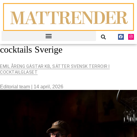
cocktails Sverige
EMIL ÅRENG GÄSTAR KB, SÄTTER SVENSK TERROIR I
COCKTAILGLASET
Editorial team
|
14 april, 2026