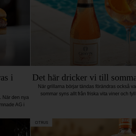
as i
Det här dricker vi till somma
När grillarna börjar tändas förändras också vad
sommar syns allt från friska vita viner och fyll
n. När den nya
amnade AG i
CITRUS