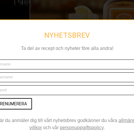
NYHETSBREV
Ta del av recept och nyheter före alla andra!
erroir i
Apelsin och örter möts i Jäg
Jägermeister breddar sitt sortiment med en ny
mandarin spelar huvudrollen. Lanseringen speglar
RENUMERERA
Åreng gästar
spritklassiker får nya smaksä
venska råvaror,
är du anmäler dig till vårt nyhetsbrev godkänner du våra
allmän
villkor
och vår
personuppgiftspolicy
.
ARSNOVA INTERNATIONAL CULINARY PRIZE