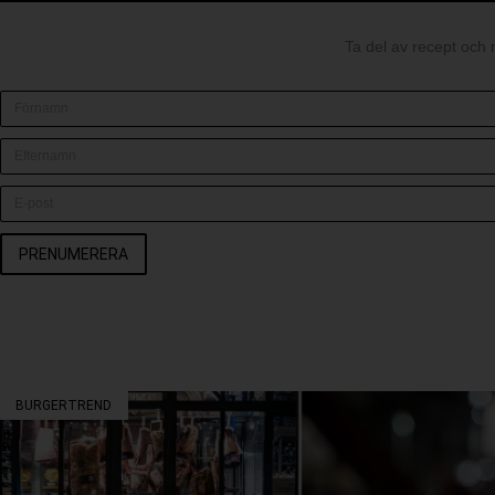
Ta del av recept och 
PRENUMERERA
BURGERTREND