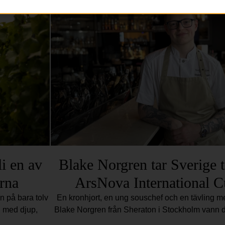
i en av
Blake Norgren tar Sverige til
rna
ArsNova International C
 på bara tolv
En kronhjort, en ung souschef och en tävling me
g med djup,
Blake Norgren från Sheraton i Stockholm vann d