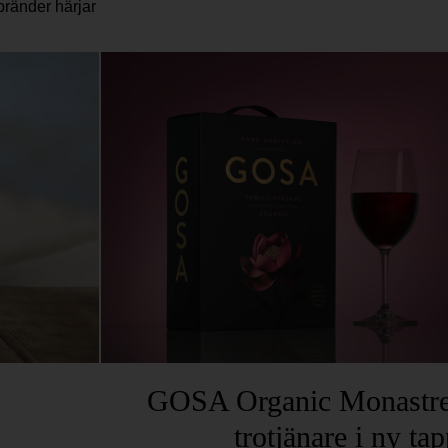
bränder härjar
GOSA Organic Monastrel
trotjänare i ny ta