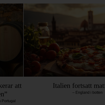
erar att
Italien fortsatt mat
en”
– England i botten
h Portugal