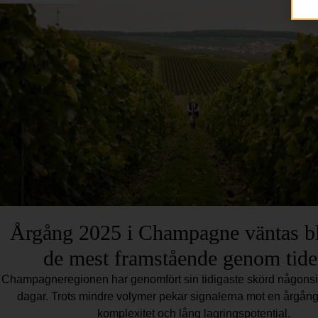
Årgång 2025 i Champagne väntas bl
de mest framstående genom tide
Champagneregionen har genomfört sin tidigaste skörd någonsin
dagar. Trots mindre volymer pekar signalerna mot en årgån
komplexitet och lång lagringspotential.