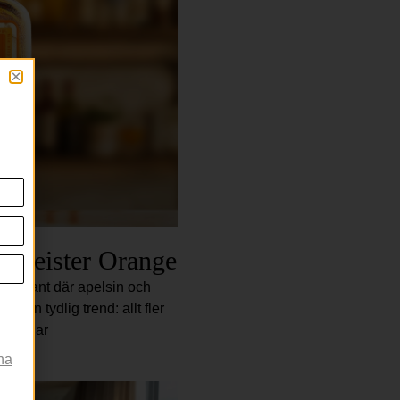
ermeister Orange
 variant där apelsin och
 en tydlig trend: allt fler
ttningar
na