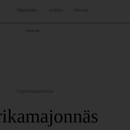
Mattrender
Artiklar
Om oss
ANNONS
rikamajonnäs