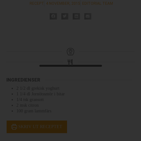
RECEPT
4 NOVEMBER, 2015
EDITORIAL TEAM
INGREDIENSER
2 1/2
dl
grekisk yoghurt
1 1/4
dl
Jornötssmör i bitar
1/4
tsk
gransott
2
msk
citron
100
gram
lammfärs
SKRIV UT RECEPTET