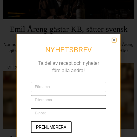
Emil Åreng gästar KB, sätter svensk
terroir i cocktailglaset
När norrländska smaker möter klassisk Stockholmsmiljö Emil Åreng
NYHETSBREV
gästar Konstnärsbaren den 18 april och tar med sig ett tydligt
fokus: svenska råvaror, norrländska smaker och
Ta del av recept och nyheter
CITRUS
före alla andra!
PRENUMERERA