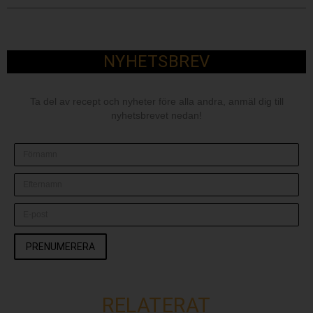
NYHETSBREV
Ta del av recept och nyheter före alla andra, anmäl dig till
nyhetsbrevet nedan!
PRENUMERERA
RELATERAT