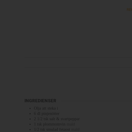
RE
INGREDIENSER
Olja att steka i
6
dl
pinjenötter
2 1/2
tsk
salt & svartpeppar
1
tsk
plommomvin
mald
1/2
tsk
smulad fetaost
mald