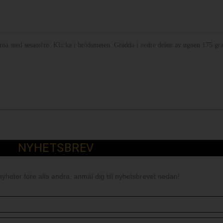
bröa med sesamfrö. Klicka i brödsmeten. Grädda i nedre delen av ugnen 175 gra
NYHETSBREV
nyheter före alla andra, anmäl dig till nyhetsbrevet nedan!