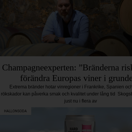
Champagneexperten: ”Bränderna risk
förändra Europas viner i grund
Extrema bränder hotar vinregioner i Frankrike, Spanien oc
rökskador kan påverka smak och kvalitet under lång tid Skogs
just nu i flera av
HALLONSODA