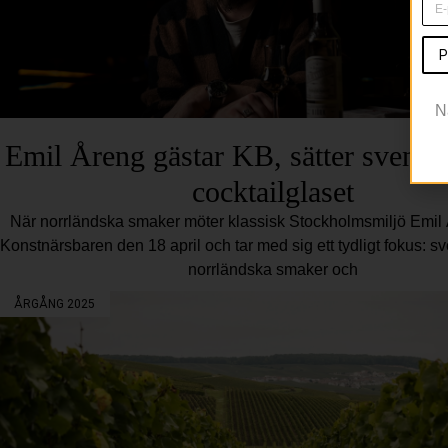
P
N
Emil Åreng gästar KB, sätter svensk t
cocktailglaset
När norrländska smaker möter klassisk Stockholmsmiljö Emil 
Konstnärsbaren den 18 april och tar med sig ett tydligt fokus: s
norrländska smaker och
ÅRGÅNG 2025