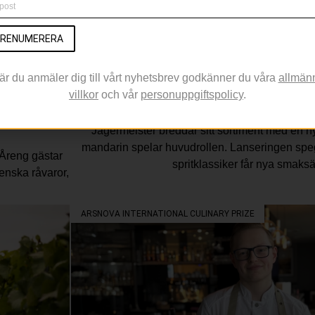
RENUMERERA
är du anmäler dig till vårt nyhetsbrev godkänner du våra
allmän
villkor
och vår
personuppgiftspolicy
.
erroir i
Apelsin och örter möts i Jäg
Jägermeister breddar sitt sortiment med en ny
mandarin spelar huvudrollen. Lanseringen speglar
Åreng gästar
spritklassiker får nya smaksä
venska råvaror,
ARSNOVA INTERNATIONAL CULINARY PRIZE