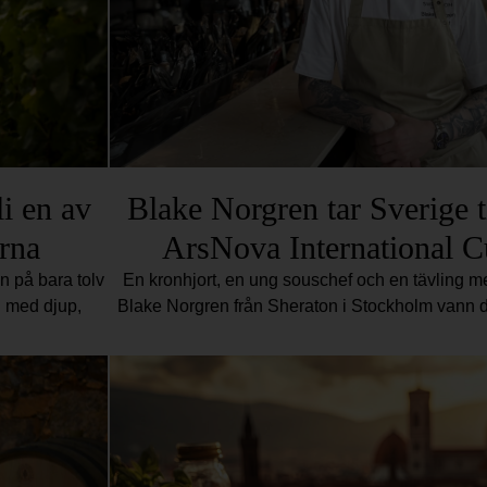
i en av
Blake Norgren tar Sverige til
rna
ArsNova International C
 på bara tolv
En kronhjort, en ung souschef och en tävling me
g med djup,
Blake Norgren från Sheraton i Stockholm vann d