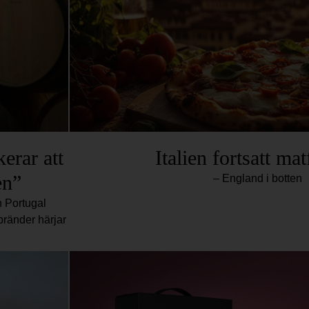
erar att
Italien fortsatt mat
en”
– England i botten
h Portugal
bränder härjar