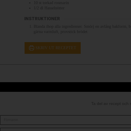
10
st
torkad rosmarin
1/2
dl
Hasselnötter
INSTRUKTIONER
Blanda ihop alla ingredienser. Smörj en avlång bakform, 
gärna varmluft, provstick brödet
SKRIV UT RECEPTET
Ta del av recept och 