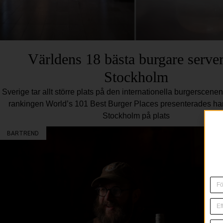
Världens 18 bästa burgare server
Stockholm
Sverige tar allt större plats på den internationella burgerscene
rankingen World’s 101 Best Burger Places presenterades h
Stockholm på plats
BARTREND