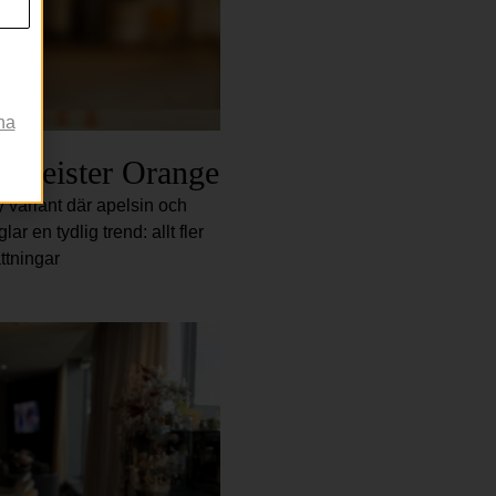
na
ermeister Orange
 variant där apelsin och
 en tydlig trend: allt fler
ttningar