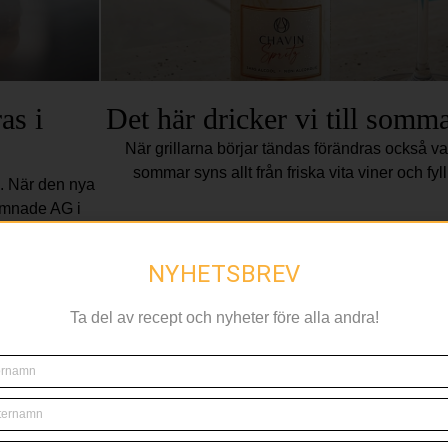
as i
Det här dricker vi till somma
När grillarna börjar tändas förändras också vad
sommar syns allt från friska vita viner och fyll
n. När den nya
amnade AG i
NYHETSBREV
CITRUS
Ta del av recept och nyheter före alla andra!